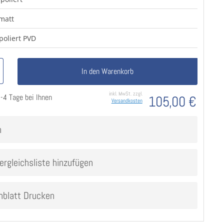
 matt
poliert PVD
In den Warenkorb
inkl. MwSt. zzgl.
2-4 Tage bei Ihnen
105,00 €
Versandkosten
n
ergleichsliste hinzufügen
nblatt Drucken