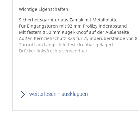
Wichtige Eigenschaften:
Sicherheitsgarnitur aus Zamak mit Metallplatte
Für Eingangstüren mit 92 mm Proﬁlzylinderabstand
Mit festem ø 50 mm Kugel-Knopf auf der Außenseite
Außen Kernziehschutz KZS für Zylinderüberstände von 8
Türgriff am Langschild fest-drehbar gelagert
Drücker links/rechts verwendbar
Spezifikationen:
Modell: GRO PRIME SH 245-02Z 92
Ausführung: Sicherheitsgarnitur/Schutzbeschlag
weiterlesen - ausklappen
Schild-Form: Rechteckiges Langschild
Lieferumfang:
1 x Drücker fest und drehbar auf Schild, links/rechts ve
1 x Außenschild 55 x 250 x 12 mm mit Kugel-Knopf und 
1 x Innenschild 55 x 250 x 6 mm mit 92 mm PZ-Lochung