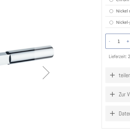
Nickel
Nickel-
-
+
Lieferzeit: 
teile
Zur V
Date