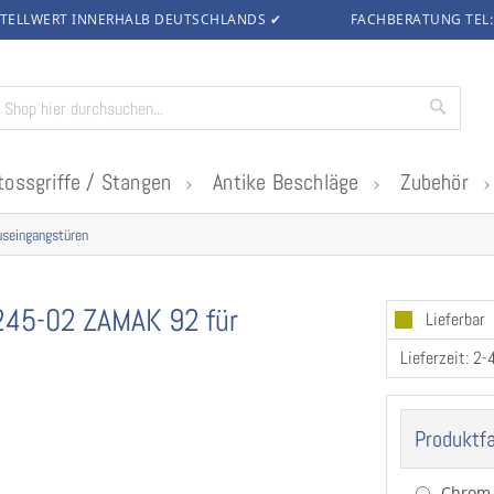
TELLWERT INNERHALB DEUTSCHLANDS
✔
FACHBERATUNG TEL
Suche
tossgriffe / Stangen
Antike Beschläge
Zubehör
useingangstüren
245-02 ZAMAK 92 für
Lieferbar
Lieferzeit: 2-
Produktf
Chrom 