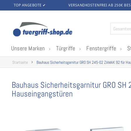
TOP ANGEBOTE ✔
VERSANDKOSTENFREI AB 250€
BES
Zum
Inhalt
springen
Unsere Marken
Türgriffe
Fenstergriffe
S
Startseite
Bauhaus Sicherheitsgarnitur GRO SH 245-02 ZAMAK 92 für Ha
Bauhaus Sicherheitsgarnitur GRO SH 
Hauseingangstüren
Zum
Ende
der
Bildgalerie
springen