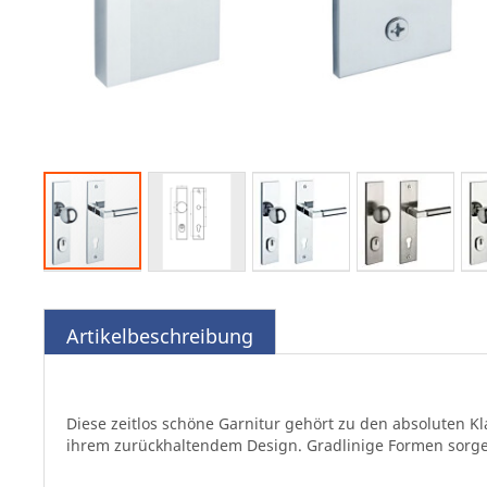
Zum
Anfang
der
Artikelbeschreibung
Bildgalerie
springen
Diese zeitlos schöne Garnitur gehört zu den absoluten K
ihrem zurückhaltendem Design. Gradlinige Formen sorge