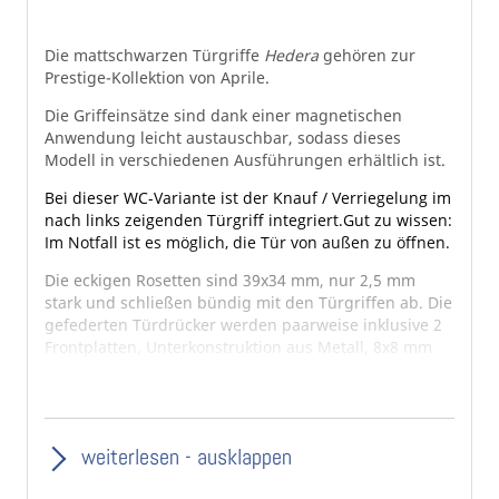
Die mattschwarzen Türgriffe
Hedera
gehören zur
Prestige-Kollektion von Aprile.
Die Griffeinsätze sind dank einer magnetischen
Anwendung leicht austauschbar, sodass dieses
Modell in verschiedenen Ausführungen erhältlich ist.
Bei dieser WC-Variante ist der Knauf / Verriegelung im
nach links zeigenden Türgriff integriert.
Gut zu wissen:
Im Notfall ist es möglich, die Tür von außen zu öffnen.
Die eckigen Rosetten sind 39x34 mm, nur 2,5 mm
stark und schließen bündig mit den Türgriffen ab. Die
gefederten Türdrücker werden paarweise inklusive 2
Frontplatten, Unterkonstruktion aus Metall, 8x8 mm
Vierkantstift und Montagematerial geliefert. Ohne
Schlüsselrosetten.
Lieferumfang:
1 Paar Türdrücker mit eckigen Rosetten
weiterlesen - ausklappen
Ausführung: WC-DIN links
Frontplatten: 1 Paar Mattschwarz, Mattweiß, Leder