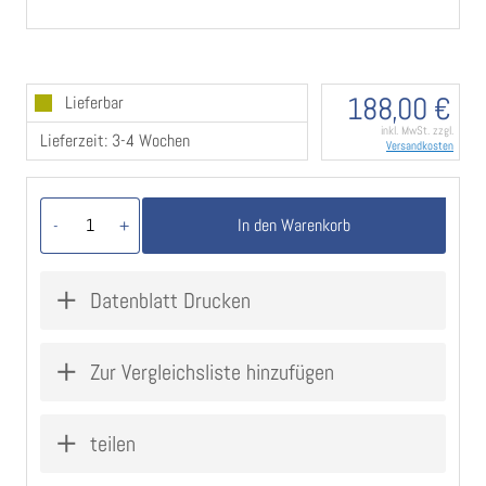
schwarz Dekor, Leder weiß Dekor
Gewicht: 1250 Gramm
Rosettenmaße: 39x34 mm
Rosettenstärke: 2,5 mm, versteckte Rosette
188,00 €
Lieferbar
Basis: massives Zamak
Farbe: Schwarz (eloxiert)
inkl. MwSt. zzgl.
Lieferzeit: 3-4 Wochen
Versandkosten
inklusive Unterkonstruktion aus Metall, 8x8 mm
Vierkantstift und Schrauben
Türstärke von 40 - 45 mm
In den Warenkorb
-
+
Datenblatt Drucken
Zur Vergleichsliste hinzufügen
teilen