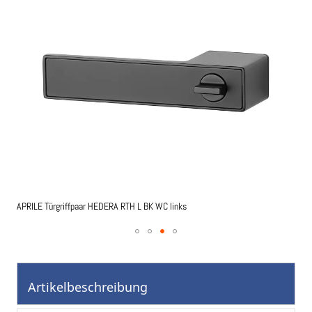
springen
APRILE Türgriffpaar HEDERA RTH L BK WC links
APR
Zum
Anfang
der
Artikelbeschreibung
Bildgalerie
springen