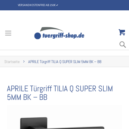
VERSANDKOSTENFREI AB 250€
✔
Zum
Inhalt
springen
Startseite
APRILE Türgriff TILIA Q SUPER SLIM 5MM BK – BB
APRILE Türgriff TILIA Q SUPER SLIM
5MM BK – BB
Zum
Ende
der
Bildgalerie