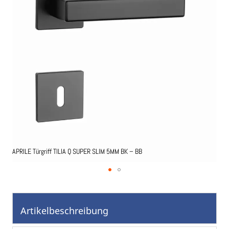
springen
APRILE Türgriff TILIA Q SUPER SLIM 5MM BK – BB
APR
Zum
Anfang
der
Artikelbeschreibung
Bildgalerie
springen