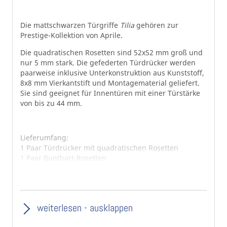
Die mattschwarzen Türgriffe
Tilia
gehören zur
Prestige-Kollektion von Aprile.
Die quadratischen Rosetten sind 52x52 mm groß und
nur 5 mm stark. Die gefederten Türdrücker werden
paarweise inklusive Unterkonstruktion aus Kunststoff,
8x8 mm Vierkantstift und Montagematerial geliefert.
Sie sind geeignet für Innentüren mit einer Türstärke
von bis zu 44 mm.
Lieferumfang:
1 Paar Türdrücker mit quadratischen Rosetten
1 Paar Buntbart-Rosetten
Rosettenmaße: 52×52 mm
Rosettenstärke: 5 mm
Basis: massives Zamak
Farbe: Schwarzmatt (eloxiert)
weiterlesen - ausklappen
inklusive 8x8 mm Vierkantstift und Schrauben