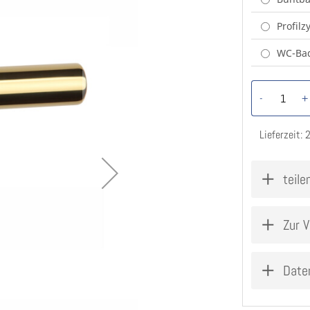
Profilz
WC-Ba
-
+
Lieferzeit:
teile
Zur V
Date