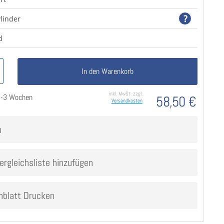
?
ylinder
d
In den Warenkorb
inkl. MwSt. zzgl.
 2-3 Wochen
58,50 €
Versandkosten
n
ergleichsliste hinzufügen
nblatt Drucken