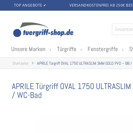
TOP ANGEBOTE ✔
VERSANDKOSTENFREI AB 250€
BES
Zum
Inhalt
springen
Unsere Marken
Türgriffe
Fenstergriffe
S
Startseite
APRILE Türgriff OVAL 1750 ULTRASLIM 3MM GOLD PVD – BB /
APRILE Türgriff OVAL 1750 ULTRASLIM
/ WC-Bad
Zum
Ende
der
Bildgalerie
springen