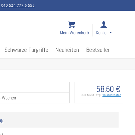
:
040 524 777 6 555
Mein Warenkorb
Konto
Schwarze Türgriffe
Neuheiten
Bestseller
58,50 €
inkl. MwSt. zzgl.
Versandkosten
-3 Wochen
ng
rt