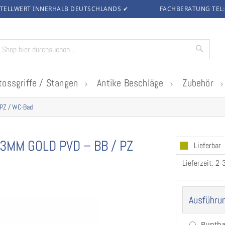
TELLWERT INNERHALB DEUTSCHLANDS
✔
FACHBERATUNG TEL
Suche
tossgriffe / Stangen
Antike Beschläge
Zubehör
 PZ / WC-Bad
 3MM GOLD PVD – BB / PZ
Lieferbar
Lieferzeit: 2
Ausführu
Buntba