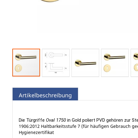
Zum
Anfang
der
Artikelbeschreibung
Bildgalerie
springen
Die Türgriffe
Oval 1750
i
n Gold poliert PVD
gehören zur Ste
1906:2012 Haltbarkeitsstufe 7 (für häufigen Gebrauch ge
Hygienezertifikat