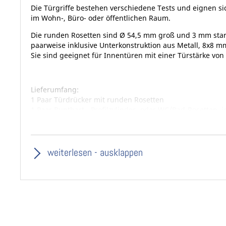
Die Türgriffe bestehen verschiedene Tests und eignen s
im Wohn-, Büro- oder öffentlichen Raum.
Die runden Rosetten sind Ø 54,5 mm groß und 3 mm star
paarweise inklusive Unterkonstruktion aus Metall, 8x8 mm
Sie sind geeignet für Innentüren mit einer Türstärke vo
Lieferumfang:
1 Paar Türdrücker mit runden Rosetten
1 Paar Buntbart-, Profilzylinder- oder WC/Bad-Rosetten,
Durchmesser Rosetten: Ø 54,5 mm
Griffdurchmesser: Ø 21 mm
Farbe: Gold poliert PVD
Klasse 4: EN1906
weiterlesen - ausklappen
inklusive 8x8 mm Vierkantstift und Schrauben