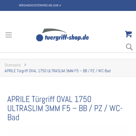
VERSANDKOSTENFREI AB 250€
✔
Zum
Inhalt
springen
Startseite
APRILE Türgriff OVAL 1750 ULTRASLIM 3MM F5 – BB / PZ / WC-Bad
APRILE Türgriff OVAL 1750
ULTRASLIM 3MM F5 – BB / PZ / WC-
Bad
Zum
Ende