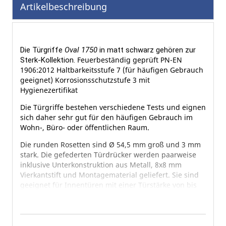
Artikelbeschreibung
Bildgalerie
springen
Die Türgriffe
Oval 1750
i
n matt schwarz
gehören zur
Feuerbeständig geprüft PN-EN
Sterk-Kollektion.
1906:2012 Haltbarkeitsstufe 7 (für häufigen Gebrauch
geeignet) Korrosionsschutzstufe 3 mit
Hygienezertifikat
Die Türgriffe bestehen verschiedene Tests und eignen
sich daher sehr gut für den häufigen Gebrauch im
Wohn-, Büro- oder öffentlichen Raum.
Die runden Rosetten sind Ø 54,5 mm groß und 3 mm
stark. Die gefederten Türdrücker werden paarweise
inklusive Unterkonstruktion aus Metall, 8x8 mm
Vierkantstift und Montagematerial geliefert. Sie sind
geeignet für Innentüren mit einer Türstärke von bis
zu 43 mm.