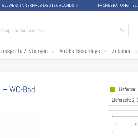
TELLWERT INNERHALB DEUTSCHLANDS
✔
FACHBERATUNG TEL
Suche
tossgriffe / Stangen
Antike Beschläge
Zubehör
M – WC-Bad
Lieferbar
Lieferzeit: 2
-
+