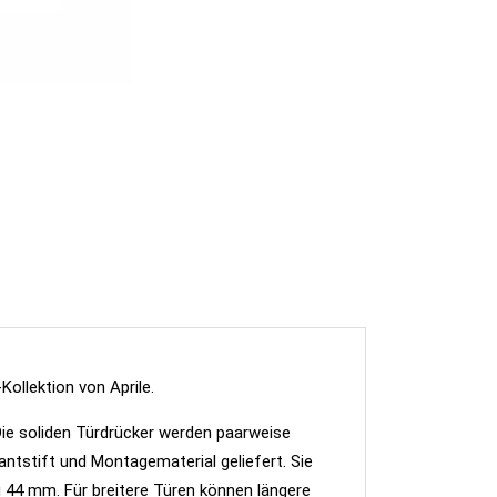
APRILE Türgriff GERBERA KG SLIM 7MM – WC-B
ollektion von Aprile.
ie soliden Türdrücker werden paarweise
ntstift und Montagematerial geliefert. Sie
u 44 mm. Für breitere Türen können längere