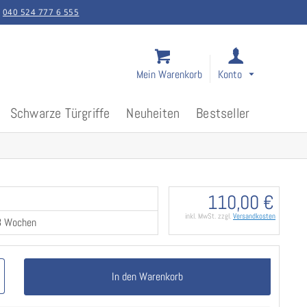
:
040 524 777 6 555
Mein Warenkorb
Konto
Schwarze Türgriffe
Neuheiten
Bestseller
110,00 €
inkl. MwSt. zzgl.
Versandkosten
-3 Wochen
In den Warenkorb