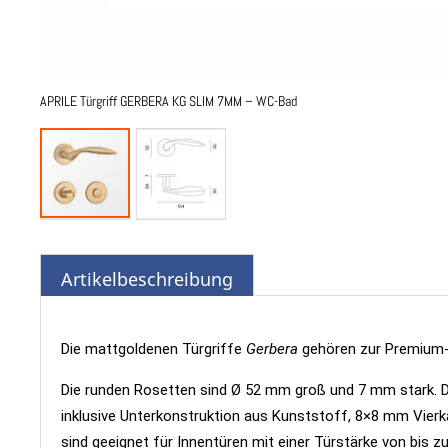
APRILE Türgriff GERBERA KG SLIM 7MM – WC-Bad
Zum
Anfang
der
Artikelbeschreibung
Bildgalerie
springen
Die mattgoldenen Türgriffe
Gerbera
gehören zur Premium-K
Die runden Rosetten sind Ø 52 mm groß und 7 mm stark. D
inklusive Unterkonstruktion aus Kunststoff, 8×8 mm Vierka
sind geeignet für Innentüren mit einer Türstärke von bis z