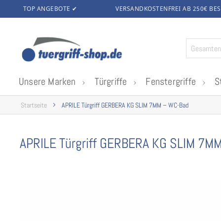
TOP ANGEBOTE ✔
VERSANDKOSTENFREI AB 250€
BES
Zum
Inhalt
springen
Unsere Marken
Türgriffe
Fenstergriffe
S
Startseite
APRILE Türgriff GERBERA KG SLIM 7MM – WC-Bad
APRILE Türgriff GERBERA KG SLIM 7M
Zum
Ende
der
Bildgalerie
springen