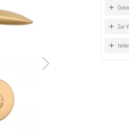
Date
Zur V
teile