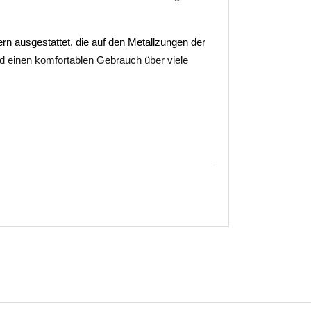
dern ausgestattet, die auf den Metallzungen der
d einen komfortablen Gebrauch über viele
otöffnung.
ierkantstift und Schrauben
von 44 mm bestimmt. Wenn Sie ein Montageset
henden Informationen zusammen mit der