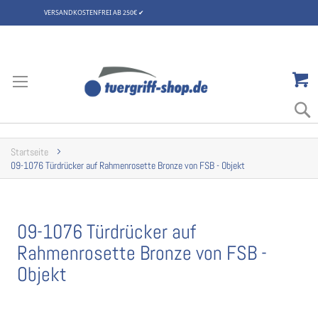
VERSANDKOSTENFREI AB 250€
✔
Zum
Inhalt
springen
Startseite
09-1076 Türdrücker auf Rahmenrosette Bronze von FSB - Objekt
09-1076 Türdrücker auf
Rahmenrosette Bronze von FSB -
Objekt
Zum
Ende