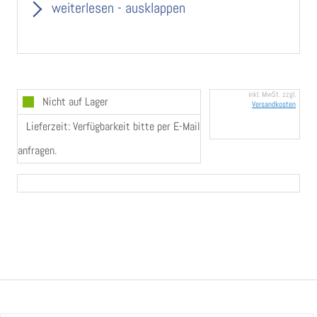
weiterlesen - ausklappen
Es handelt sich nur um einen Griff befestigt auf einer
ovalen Rosette!
Sie können sich eine Garnitur selbst kombinieren!
Objektbeschlag!
inkl. MwSt. zzgl.
Nicht auf Lager
Versandkosten
Lieferzeit: Verfügbarkeit bitte per E-Mail
anfragen.