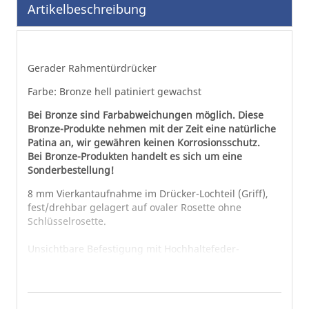
Artikelbeschreibung
Bildgalerie
springen
Gerader Rahmentürdrücker
Farbe: Bronze hell patiniert gewachst
Bei Bronze sind Farbabweichungen möglich. Diese
Bronze-Produkte nehmen mit der Zeit eine natürliche
Patina an, wir gewähren keinen Korrosionsschutz.
Bei Bronze-Produkten handelt es sich um eine
Sonderbestellung!
8 mm Vierkantaufnahme im Drücker-Lochteil (Griff),
fest/drehbar gelagert auf ovaler Rosette ohne
Schlüsselrosette.
Unsichtbare Befestigung mit Hochhaltefeder-
Mechanismus.
Schraublochabstand 50 mm für Senkkopfschrauben
M5.