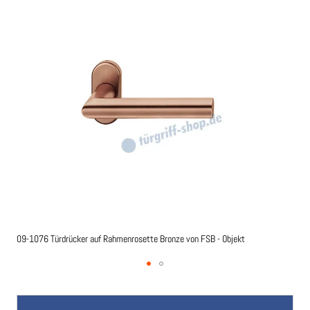
der
Bildgalerie
springen
09-1076 Türdrücker auf Rahmenrosette Bronze von FSB - Objekt
Zum
Anfang
der