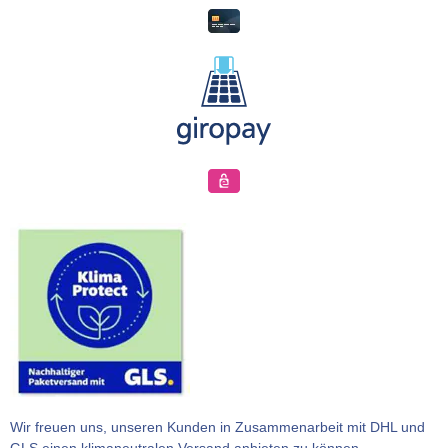
Wir freuen uns, unseren Kunden in Zusammenarbeit mit DHL und
GLS einen klimaneutralen Versand anbieten zu können.