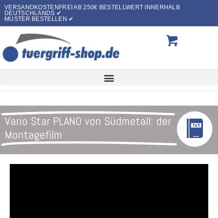
VERSANDKOSTENFREI AB 250€ BESTELLWERT INNERHALB
DEUTSCHLANDS ✔
MUSTER BESTELLEN ✔
Vario Star PLANO von Südmetall: der
Montagefilm