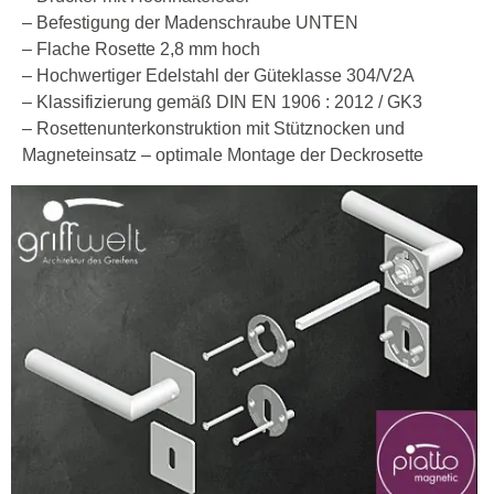
– Befestigung der Madenschraube UNTEN
– Flache Rosette 2,8 mm hoch
– Hochwertiger Edelstahl der Güteklasse 304/V2A
– Klassifizierung gemäß DIN EN 1906 : 2012 / GK3
– Rosettenunterkonstruktion mit Stütznocken und
Magneteinsatz – optimale Montage der Deckrosette