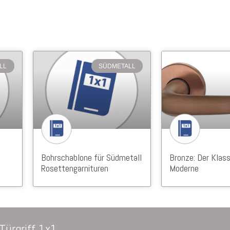
LL
SÜDMETALL
Bohrschablone für Südmetall
Bronze: Der Klass
Rosettengarnituren
Moderne
Türgriff 1x1