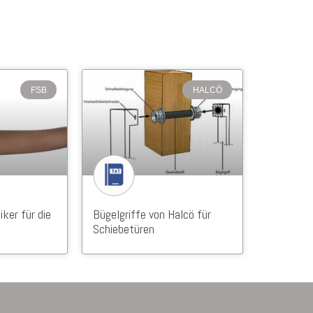
FSB
HALCÖ
iker für die
Bügelgriffe von Halcö für
Schiebetüren