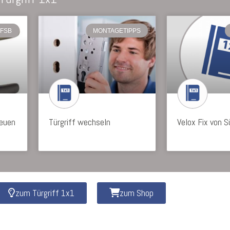
FSB
MONTAGETIPPS
neuen
Türgriff wechseln
Velox Fix von 
zum Türgriff 1x1
zum Shop