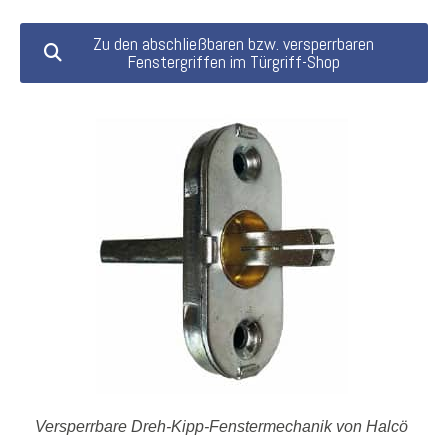
Zu den abschließbaren bzw. versperrbaren
Fenstergriffen im Türgriff-Shop
Versperrbare Dreh-Kipp-Fenstermechanik von Halcö