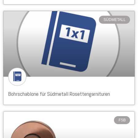
SÜDMETALL
Bohrschablone für Südmetall Rosettengarnituren
FSB