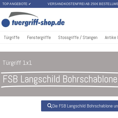
TOP ANGEBOTE ✔
VERSANDKOSTENFREI AB 250€ BESTELLW
Türgriffe
Fenstergriffe
Stossgriffe / Stangen
Antike
Türgriff 1x1
FSB Langschild Bohrschablone
Die FSB Langschild Bohrschablone un