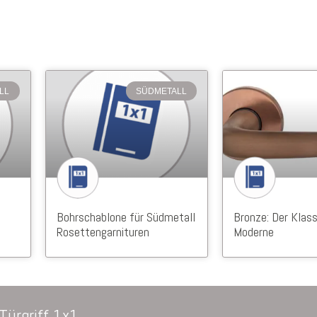
LL
SÜDMETALL
Bohrschablone für Südmetall
Bronze: Der Klass
Rosettengarnituren
Moderne
Türgriff 1x1