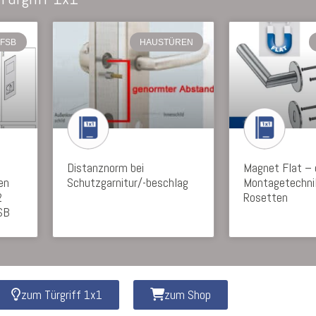
FSB
HAUSTÜREN
Distanznorm bei
Magnet Flat – 
en
Schutzgarnitur/-beschlag
Montagetechnik
2
Rosetten
SB
zum Türgriff 1x1
zum Shop