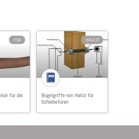
FSB
HALCÖ
iker für die
Bügelgriffe von Halcö für
Schiebetüren